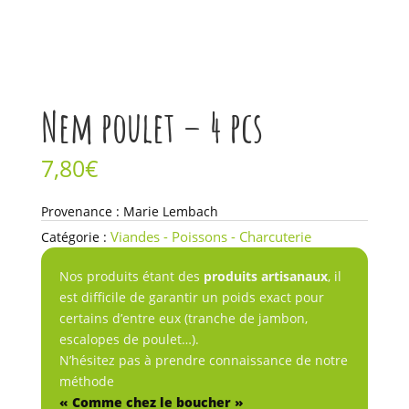
Nem poulet – 4 pcs
7,80
€
quantité
Provenance : Marie Lembach
de
Viandes - Poissons - Charcuterie
Catégorie :
Nem
poulet
Nos produits étant des
produits artisanaux
, il
-
est difficile de garantir un poids exact pour
4
certains d’entre eux (tranche de jambon,
pcs
escalopes de poulet…).
N’hésitez pas à prendre connaissance de notre
méthode
« Comme chez le boucher »