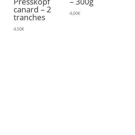
Presskopf
– 300g
canard – 2
4,00
€
tranches
4,50
€