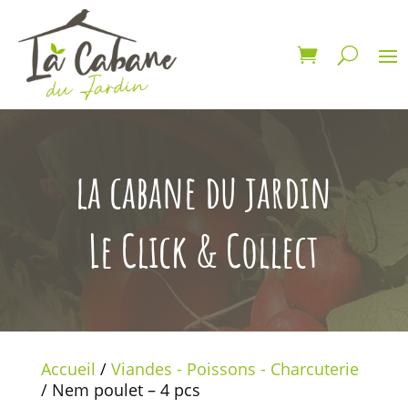
la cabane du jardin
Le Click & Collect
Accueil
/
Viandes - Poissons - Charcuterie
/ Nem poulet – 4 pcs