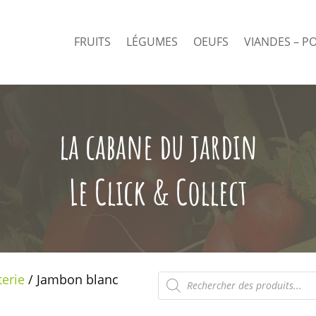
FRUITS
LÉGUMES
OEUFS
VIANDES – P
la cabane du jardin
Le Click & Collect
Recherche
terie
/ Jambon blanc
de
produits