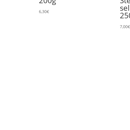
200g
St
se
6,30
€
25
7,00