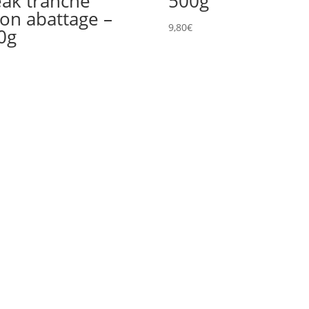
eak tranché
500g
lon abattage –
9,80
€
0g
€