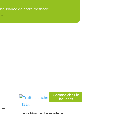
nnaissance de notre méthode
 »
Comme chez le
boucher
 –