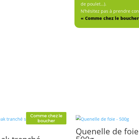
de poulet…).
N’hésitez pas à prendre co
« Comme chez le boucher
Comme chez le
boucher
Quenelle de foie