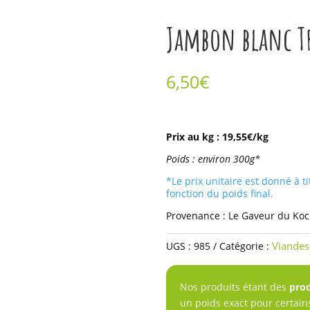
Comme chez le
Jambon blanc T
boucher
6,50
€
quantité
de
Prix au kg : 19,55€/kg
Jambon
Poids : environ 300g*
blanc
*Le prix unitaire est donné à ti
Tradition
fonction du poids final.
-
Provenance : Le Gaveur du Ko
300g
Viandes
UGS :
985
Catégorie :
Nos produits étant des
prod
un poids exact pour certain