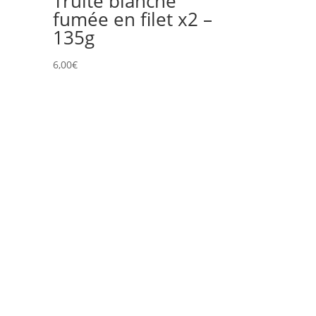
Truite blanche
fumée en filet x2 –
135g
6,00
€