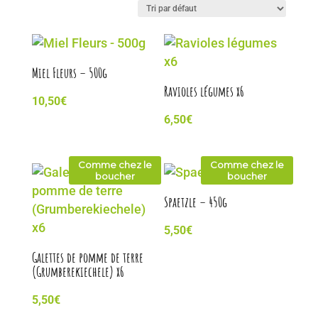
Miel Fleurs – 500g
Ravioles légumes x6
10,50
€
6,50
€
Comme chez le
Comme chez le
boucher
boucher
Spaetzle – 450g
5,50
€
Galettes de pomme de terre
(Grumberekiechele) x6
5,50
€