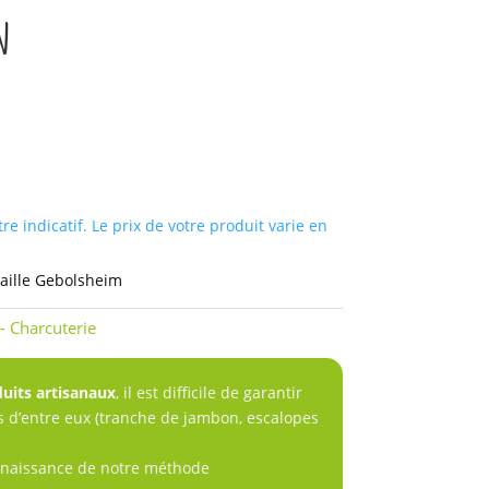
n
tre indicatif. Le prix de votre produit varie en
caille Gebolsheim
- Charcuterie
uits artisanaux
, il est difficile de garantir
s d’entre eux (tranche de jambon, escalopes
nnaissance de notre méthode