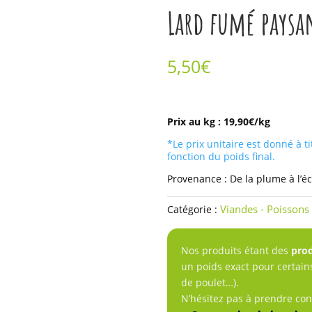
Comme chez le
Lard fumé paysa
boucher
5,50
€
quantité
de
Prix au kg : 19,90€/kg
Lard
*Le prix unitaire est donné à ti
fumé
fonction du poids final.
paysan
Provenance : De la plume à l’é
Viandes - Poissons 
Catégorie :
Nos produits étant des
prod
un poids exact pour certain
de poulet…).
N’hésitez pas à prendre co