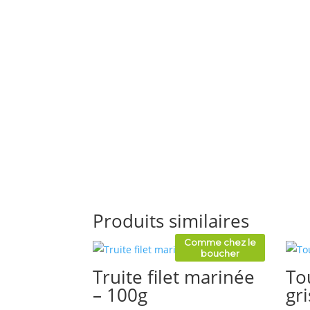
Produits similaires
Comme chez le
boucher
Truite filet marinée
To
– 100g
gri