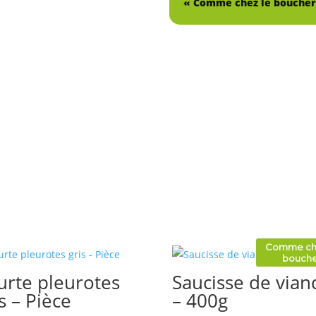
« Comme chez le boucher
Comme che
bouche
urte pleurotes
Saucisse de vian
s – Pièce
– 400g