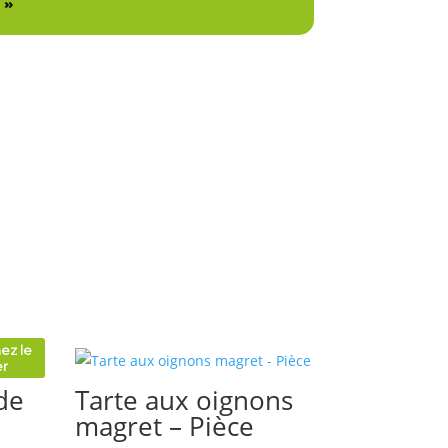
 »
z le
r
de
Tarte aux oignons
magret – Pièce