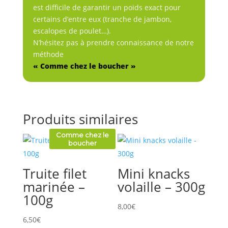
est difficile de garantir un poids exact pour
certains d’entre eux (tranche de jambon,
escalopes de poulet…).
N’hésitez pas à prendre connaissance de notre
méthode
« Comme chez le boucher »
Produits similaires
Comme chez le
boucher
Truite filet
Mini knacks
marinée –
volaille – 300g
100g
8,00
€
6,50
€