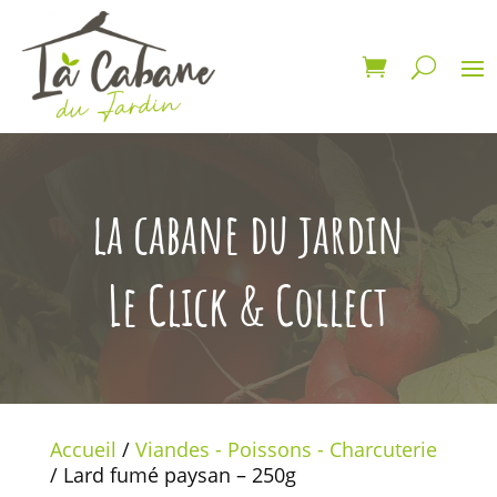
la cabane du jardin
Le Click & Collect
Accueil
/
Viandes - Poissons - Charcuterie
/ Lard fumé paysan – 250g