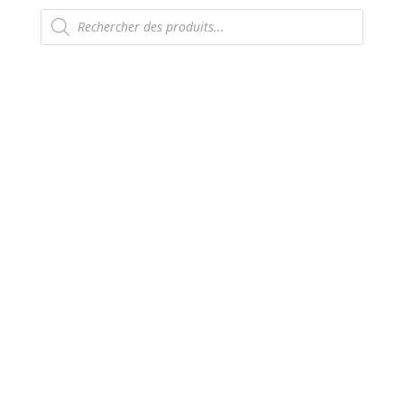
Recherche
de
produits
Comme chez le
boucher