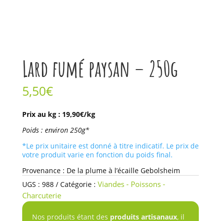
Lard fumé paysan – 250g
5,50
€
quantité
Prix au kg : 19,90€/kg
de
Poids : environ 250g*
Lard
fumé
*Le prix unitaire est donné à titre indicatif. Le prix de
votre produit varie en fonction du poids final.
paysan
-
Provenance : De la plume à l’écaille Gebolsheim
250g
Viandes - Poissons -
UGS :
988
Catégorie :
Charcuterie
Nos produits étant des
produits artisanaux
, il