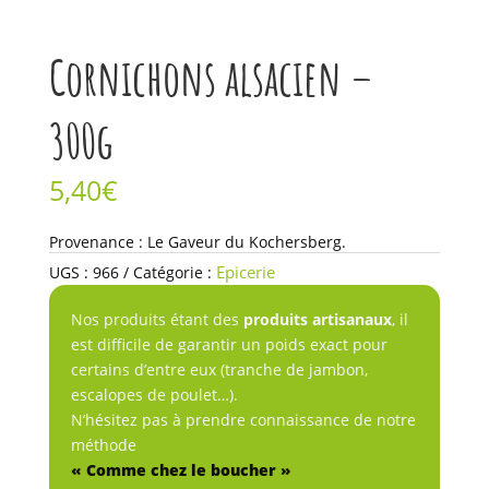
Cornichons alsacien –
300g
5,40
€
quantité
Provenance : Le Gaveur du Kochersberg.
de
Epicerie
UGS :
966
Catégorie :
Cornichons
alsacien
Nos produits étant des
produits artisanaux
, il
-
est difficile de garantir un poids exact pour
300g
certains d’entre eux (tranche de jambon,
escalopes de poulet…).
N’hésitez pas à prendre connaissance de notre
méthode
« Comme chez le boucher »