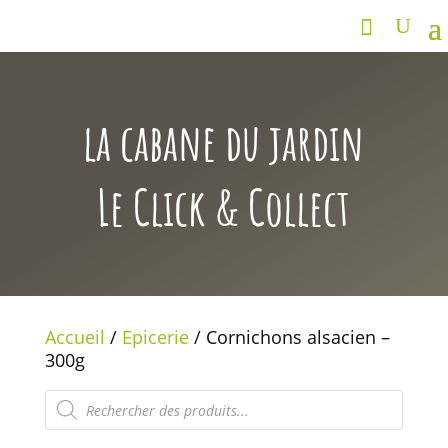
la cabane du jardin
Le Click & Collect
Accueil
/
Epicerie
/ Cornichons alsacien –
300g
Recherche
de
produits