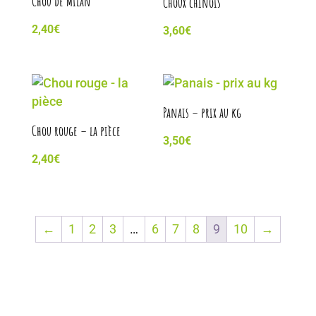
Chou de Milan
Choux chinois
2,40
€
3,60
€
Panais – prix au kg
Chou rouge – la pièce
3,50
€
2,40
€
←
1
2
3
…
6
7
8
9
10
→