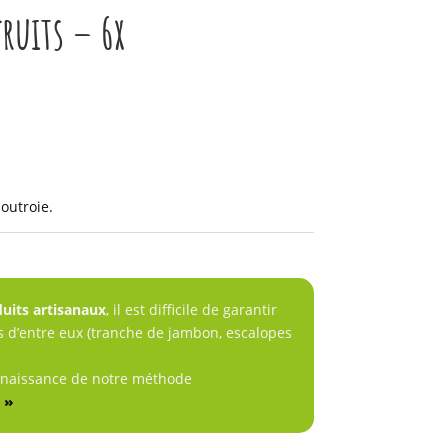
fruits – 6x
outroie.
uits artisanaux
, il est difficile de garantir
s d’entre eux (tranche de jambon, escalopes
nnaissance de notre méthode
 »