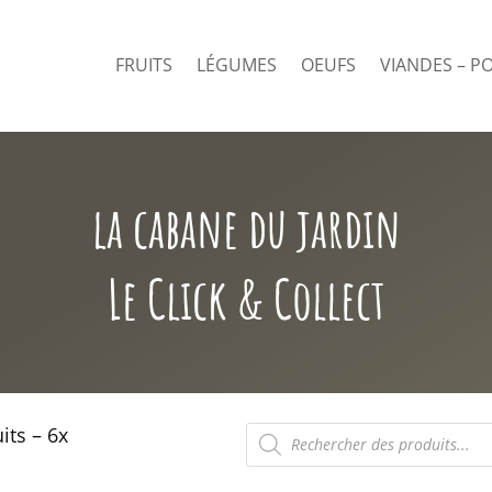
FRUITS
LÉGUMES
OEUFS
VIANDES – P
la cabane du jardin
Le Click & Collect
Recherche
its – 6x
de
produits