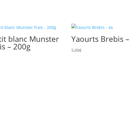
tit blanc Munster
Yaourts Brebis –
ais – 200g
5,00
€
€