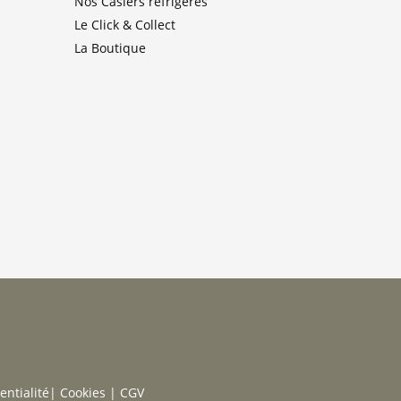
Nos Casiers réfrigérés
Le Click & Collect
La Boutique
entialité
|
Cookies
|
CGV