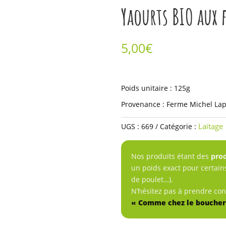
Yaourts BIO aux 
5,00
€
quantité
de
Poids unitaire : 125g
Yaourts
Provenance : Ferme Michel Lap
BIO
aux
Laitage
UGS :
669
Catégorie :
fruits
-
Nos produits étant des
prod
6x
un poids exact pour certain
de poulet…).
N’hésitez pas à prendre co
« Comme chez le boucher