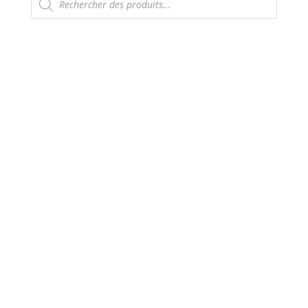
de
produits