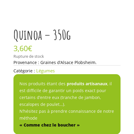
Quinoa – 350g
3,60
€
Rupture de stock
Provenance : Graines d’Alsace Plobsheim.
Légumes
Catégorie :
Nos produits étant des
produits artisanaux
, il
est difficile de garantir un poids exact pour
certains d’entre eux (tranche de jambon,
escalopes de poulet…).
N’hésitez pas à prendre connaissance de notre
méthode
« Comme chez le boucher »