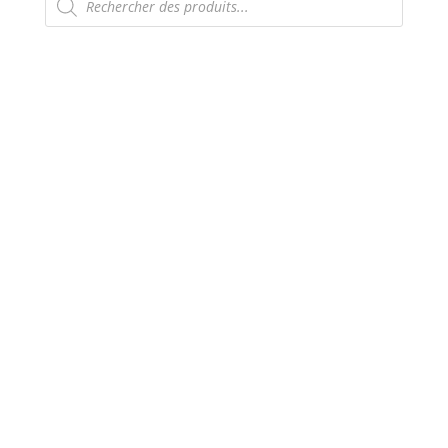
de
produits