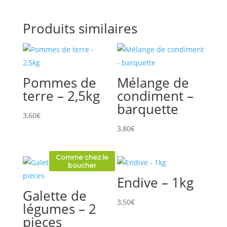
Produits similaires
Pommes de
Mélange de
terre – 2,5kg
condiment –
barquette
3,60
€
3,80
€
Comme chez le
boucher
Endive – 1kg
Galette de
3,50
€
légumes – 2
pieces