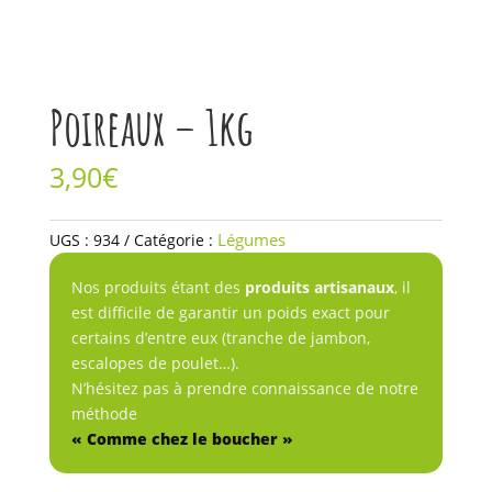
Poireaux – 1kg
3,90
€
quantité
Légumes
UGS :
934
Catégorie :
de
Poireaux
Nos produits étant des
produits artisanaux
, il
-
est difficile de garantir un poids exact pour
1kg
certains d’entre eux (tranche de jambon,
escalopes de poulet…).
N’hésitez pas à prendre connaissance de notre
méthode
« Comme chez le boucher »