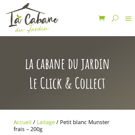
la cabane du jardin
Le Click & Collect
Accueil
/
Laitage
/ Petit blanc Munster
frais – 200g