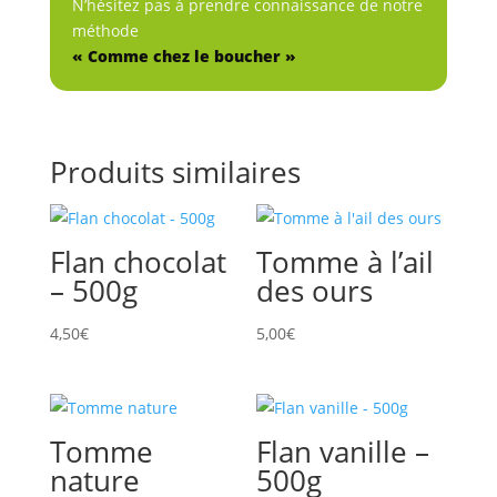
N’hésitez pas à prendre connaissance de notre
méthode
« Comme chez le boucher »
Produits similaires
Flan chocolat
Tomme à l’ail
– 500g
des ours
4,50
€
5,00
€
Tomme
Flan vanille –
nature
500g