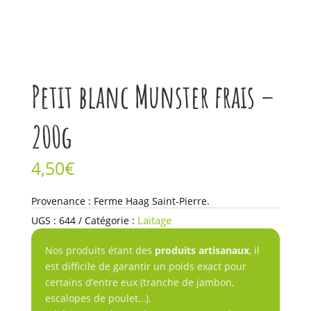
Petit blanc Munster frais –
200g
4,50
€
quantité
Provenance : Ferme Haag Saint-Pierre.
de
Laitage
UGS :
644
Catégorie :
Petit
blanc
Nos produits étant des
produits artisanaux
, il
Munster
est difficile de garantir un poids exact pour
frais
certains d’entre eux (tranche de jambon,
-
escalopes de poulet…).
200g