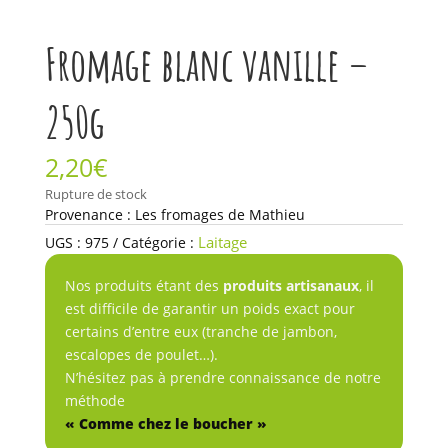
Fromage blanc vanille –
250g
2,20
€
Rupture de stock
Provenance : Les fromages de Mathieu
Laitage
UGS :
975
Catégorie :
Nos produits étant des
produits artisanaux
, il
est difficile de garantir un poids exact pour
certains d’entre eux (tranche de jambon,
escalopes de poulet…).
N’hésitez pas à prendre connaissance de notre
méthode
« Comme chez le boucher »