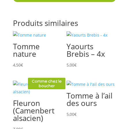
Produits similaires
Tomme
Yaourts
nature
Brebis – 4x
4,50
€
5,00
€
Comme chez le
boucher
Tomme à l’ail
Fleuron
des ours
(Camenbert
5,00
€
alsacien)